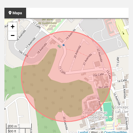
Mapa
+
−
200 m
500 ft
Leaflet
| Wasi - ©
OpenStreetMap