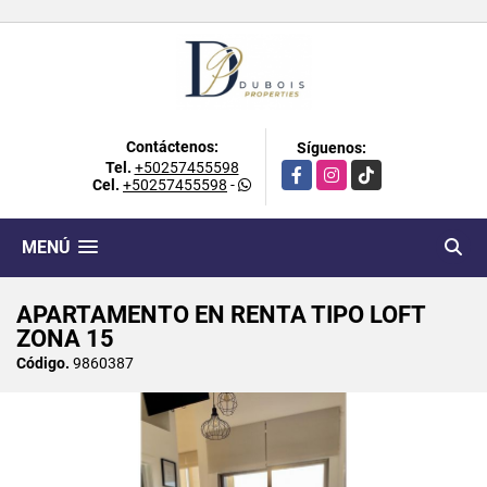
Contáctenos:
Síguenos:
Tel.
+50257455598
Facebook
Instagram
TikTok
Cel.
+50257455598
-
MENÚ
APARTAMENTO EN RENTA TIPO LOFT
ZONA 15
Código.
9860387