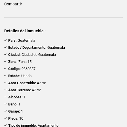
Compartir
Detalles del inmueble :
País:
Guatemala
Estado / Departamento:
Guatemala
Ciudad:
Ciudad de Guatemala
Zona:
Zona 15
Código:
9860387
Estado:
Usado
Área Construida:
47 m²
Área Terreno:
47 m²
Alcobas:
1
Baño:
1
Garaje:
1
Pisos:
10
Tipo de inmueble:
Apartamento