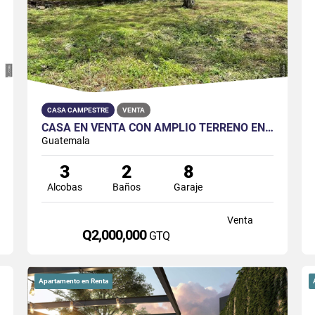
CASA CAMPESTRE
VENTA
CASA EN VENTA CON AMPLIO TERRENO EN SAN JORGE YUMAR
Guatemala
3
2
8
Alcobas
Baños
Garaje
Venta
Q2,000,000
GTQ
Apartamento en Renta