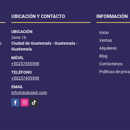
UBICACIÓN Y CONTACTO
INFORMACIÓN
UBICACIÓN
Inicio
Zona 16
Ventas
s
Ciudad de Guatemala - Guatemala -
Alquileres
Guatemala
Blog
MÓVIL
+50257455598
Contáctenos
Políticas de priv
TELÉFONO
+50257455598
EMAIL
info@duboisgt.com
Facebook
Instagram
TikTok