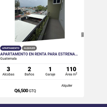
APARTAMENTO
ALQUILER
APARTAMENTO EN RENTA PARA ESTRENAR – ZONA 10 CERCANO A LIBERACIÓN
Guatemala
3
2
1
110
2
Alcobas
Baños
Garaje
Área m
Alquiler
Q6,500
GTQ