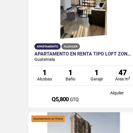
APARTAMENTO
ALQUILER
APARTAMENTO EN RENTA TIPO LOFT ZONA 15
Guatemala
1
1
1
47
2
Alcobas
Baño
Garaje
Área m
Alquiler
Q5,800
GTQ
Apartamento en Venta