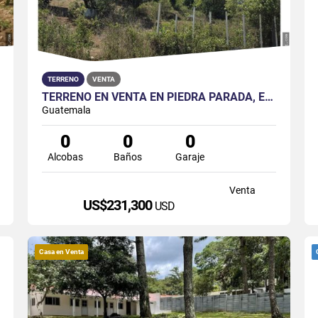
TERRENO
VENTA
TERRENO EN VENTA EN PIEDRA PARADA, EL ROSARIO SANTA CATARINA PINULA
Guatemala
0
0
0
Alcobas
Baños
Garaje
Venta
US$231,300
USD
Casa en Venta