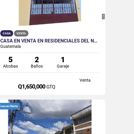
CASA
VENTA
CASA EN VENTA EN RESIDENCIALES DEL NORTE ZONA 17
Guatemala
5
2
1
Alcobas
Baños
Garaje
Venta
Q1,650,000
GTQ
Casa en Renta