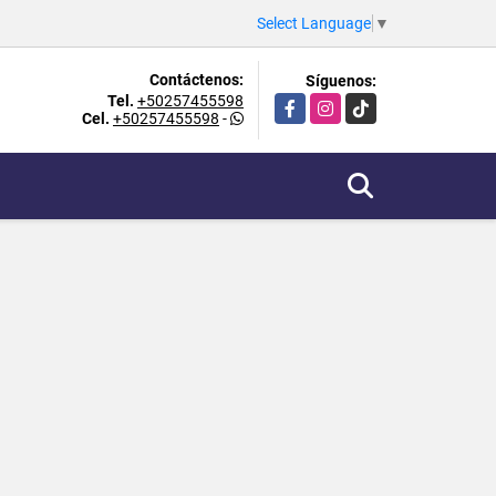
Select Language
▼
Contáctenos:
Síguenos:
Tel.
+50257455598
Facebook
Instagram
TikTok
Cel.
+50257455598
-