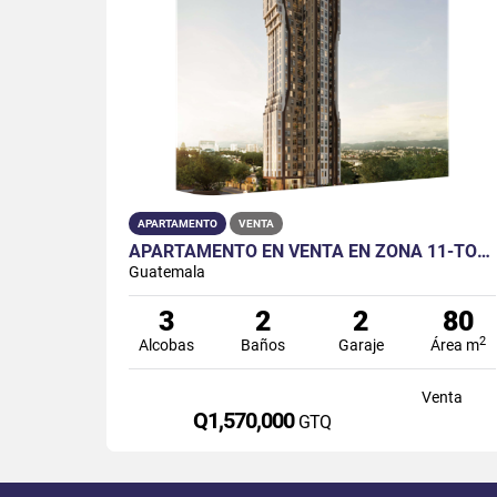
APARTAMENTO
VENTA
APARTAMENTO EN VENTA EN ZONA 11-TORRE ALTAIRE | CON VISTAS PANORÁMICAS
Guatemala
3
2
2
80
2
Alcobas
Baños
Garaje
Área m
Venta
Q1,570,000
GTQ