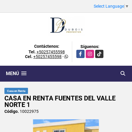
Select Language
▼
Contáctenos:
Síguenos:
Tel.
+50257455598
Facebook
Instagram
TikTok
Cel.
+50257455598
-
MENÚ
Casa en Renta
CASA EN RENTA FUENTES DEL VALLE
NORTE 1
Código.
10022975