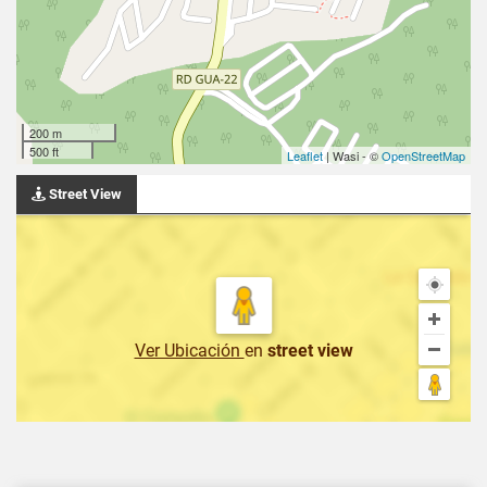
200 m
500 ft
Leaflet
| Wasi - ©
OpenStreetMap
Street View
Ver Ubicación
en
street view